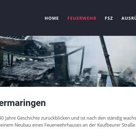
HOME
FEUERWEHR
FSZ
AUSR
ermaringen
0 Jahre Geschichte zurück­blicken und ist nach den ständig wach
t einem Neu­bau eines Feuer­wehr­hauses an der Kauf­beurer Straße 