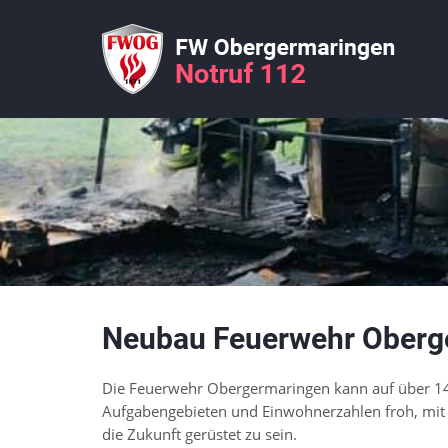
Neubau Feuerwehr Oberg
Die Feuerwehr Ober­germa­ringen kann auf über 14
Auf­gaben­ge­bieten und Ein­wohner­zahlen froh, mi
die Zukunft gerüstet zu sein.