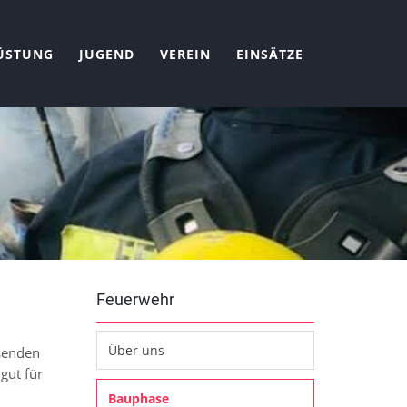
ÜSTUNG
JUGEND
VEREIN
EINSÄTZE
Feuerwehr
Über uns
­senden
gut für
Bauphase